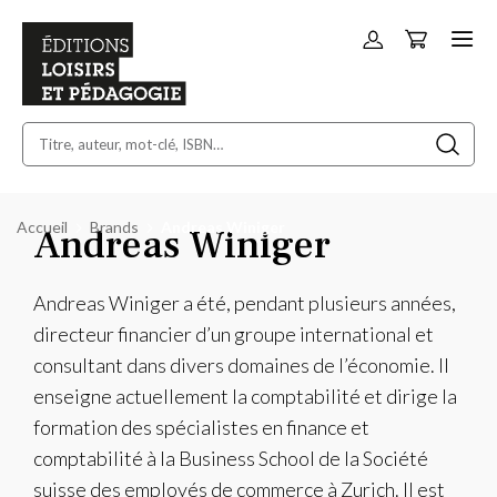
Panier
Allez
au
contenu
Accueil
Brands
Andreas Winiger
Andreas Winiger
Andreas Winiger a été, pendant plusieurs années,
directeur financier d’un groupe international et
consultant dans divers domaines de l’économie. Il
enseigne actuellement la comptabilité et dirige la
formation des spécialistes en finance et
comptabilité à la Business School de la Société
suisse des employés de commerce à Zurich. Il est