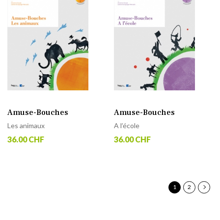
Amuse-Bouches
Amuse-Bouches
Les animaux
A l’école
36.00 CHF
36.00 CHF
P
Vous
Page
Page
Suivan
1
2
lisez
actuellement
la