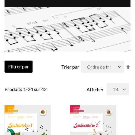
Pa
Filtrer par
Trier par
or
dé
Produits
1
-
24
sur
42
Afficher