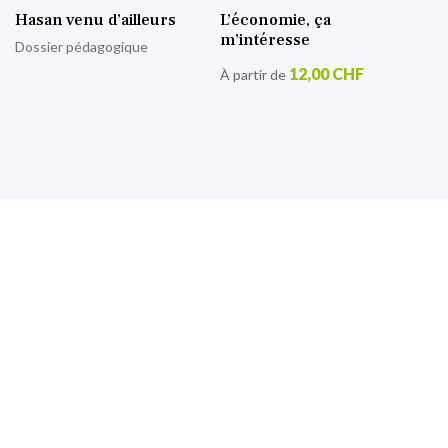
Hasan venu d’ailleurs
L’économie, ça
m’intéresse
Dossier pédagogique
12,00 CHF
À partir de
S’inscrire à notre lettre
d’information
Retrouvez toutes nos actualités.
Sign
Up
for
Our