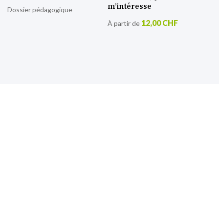
m’intéresse
Dossier pédagogique
12,00 CHF
À partir de
S’inscrire à notre lettre
d’information
Retrouvez toutes nos actualités.
Sign
Up
for
Our
Newsletter: