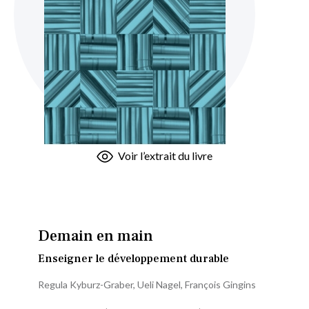
Skip
Voir l’extrait du livre
to
the
beginning
of
the
Demain en main
images
Enseigner le développement durable
gallery
Regula Kyburz-Graber
,
Ueli Nagel
,
François Gingins