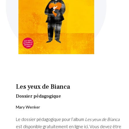
Skip
to
the
beginning
Les yeux de Bianca
of
the
Dossier pédagogique
images
Mary Wenker
gallery
Le dossier pédagogique pour l’album
Les yeux de Bianca
est disponible gratuitement en ligne ici. Vous devez être