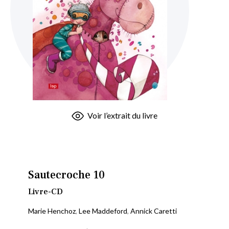
Skip
Voir l’extrait du livre
to
the
beginning
of
the
Sautecroche 10
images
Livre-CD
gallery
Marie Henchoz
,
Lee Maddeford
,
Annick Caretti