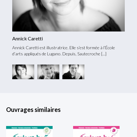
Annick Caretti
Mari
eur et
Annick Caretti est illustratrice. Elle s’est formée à l’École
Auteur
d’arts appliqués de Lugano. Depuis, Sautecroche
Hench
Ouvrages similaires