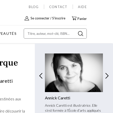
BLOG
CONTACT
AIDE
Allez
Se connecter
S'inscrire
Panier
au
contenu
VEAUTÉS
irque
aretti
ddeford
Annick Caretti
Mari
destinées aux
re d’Alaska, Lee Maddeford
Annick Caretti est illustratrice. Elle
Auteur
iste, arrangeur et directeur
s’est formée à l’École d’arts appliqués
d’Enha
re découvrir la