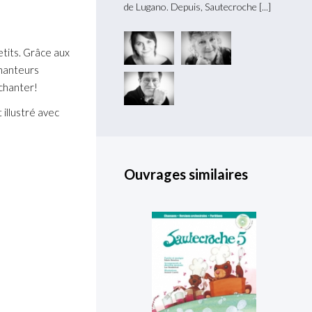
 Marie Henchoz et Lee
de Lugano. Depuis, Sautecroche
etits. Grâce aux
chanteurs
 chanter!
 illustré avec
Ouvrages similaires