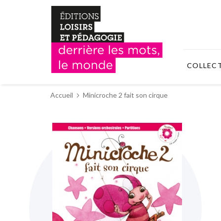
COLLEC
Accueil
Minicroche 2 fait son cirque
Skip
to
the
end
of
the
images
gallery