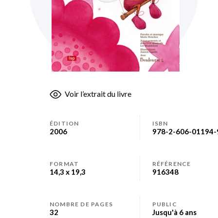
Skip
Voir l’extrait du livre
to
the
beginning
ÉDITION
ISBN
of
2006
978-2-606-01194-
the
images
gallery
FORMAT
RÉFÉRENCE
14,3 x 19,3
916348
NOMBRE DE PAGES
PUBLIC
32
Jusqu'à 6 ans