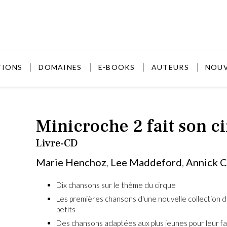
TIONS
DOMAINES
E-BOOKS
AUTEURS
NOU
Minicroche 2 fait son c
Livre-CD
Marie Henchoz
,
Lee Maddeford
,
Annick C
Dix chansons sur le thème du cirque
Lee Ma
Les premières chansons d'une nouvelle collection 
petits
Originai
est pian
Des chansons adaptées aux plus jeunes pour leur fai