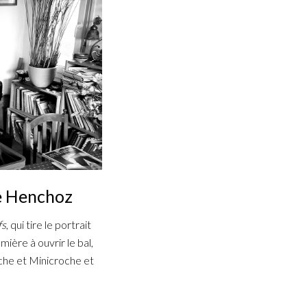
ie Henchoz
fs
, qui tire le portrait
ière à ouvrir le bal,
che et Minicroche et