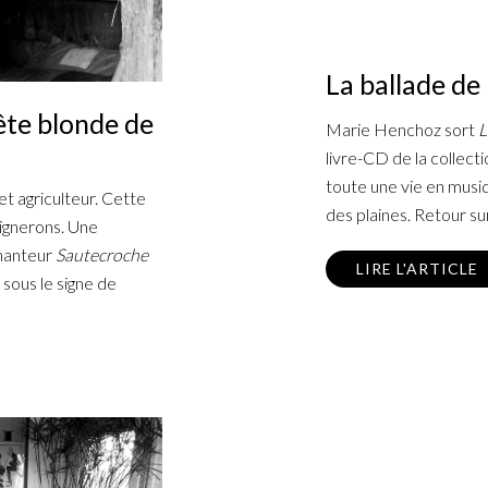
La ballade d
ête blonde de
Marie Henchoz sort
L
livre-CD de la collect
toute une vie en mus
t agriculteur. Cette
des plaines. Retour su
 Vignerons. Une
chanteur
Sautecroche
LIRE L'ARTICLE
 sous le signe de