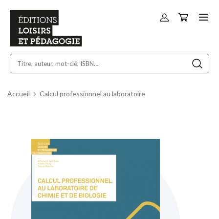
Panier
Allez
au
contenu
Accueil
Calcul professionnel au laboratoire
Skip
to
the
end
of
the
images
gallery