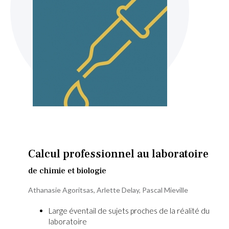
Skip
to
the
beginning
Calcul professionnel au laboratoire
of
the
de chimie et biologie
images
Athanasie Agoritsas
,
Arlette Delay
,
Pascal Mieville
gallery
Large éventail de sujets proches de la réalité du
laboratoire