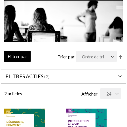
Pa
Filtrer par
Trier par
or
dé
FILTRES ACTIFS
2
articles
Afficher