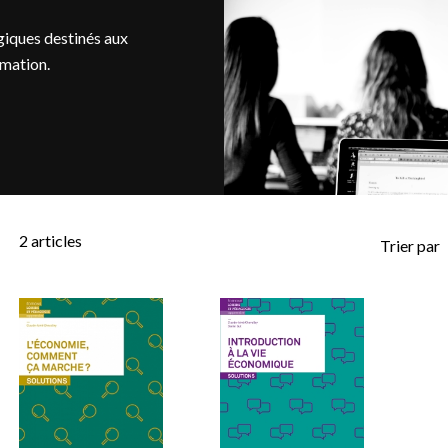
iques destinés aux
rmation.
2
articles
Trier par