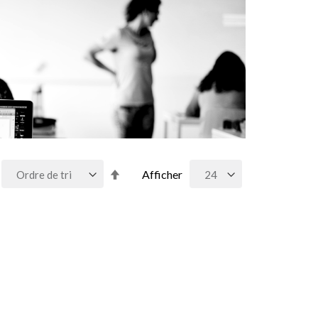
Par
Afficher
ordre
décroissant