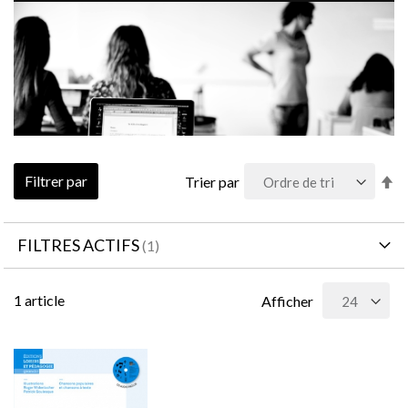
Pa
Filtrer par
Trier par
or
dé
FILTRES ACTIFS
1
article
Afficher