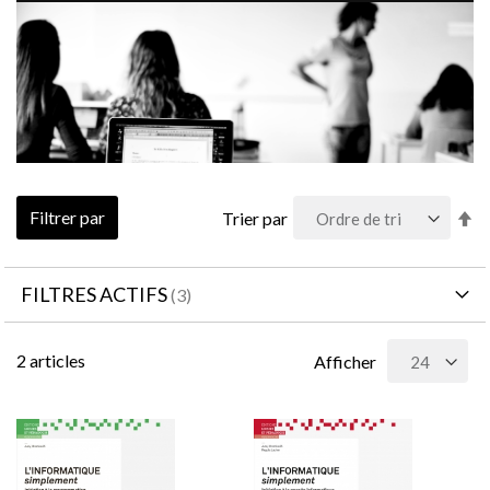
Pa
Filtrer par
Trier par
or
dé
FILTRES ACTIFS
2
articles
Afficher