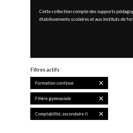
Cette collection compte des supports pédagog
établissements scolaires et aux instituts de fo
Filtres actifs
Supprimer
Formation continue
cet
Élément
Supprimer
Filière gymnasiale
cet
Élément
Supprimer
Comptabilité, secondaire II
cet
Élément