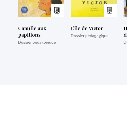
Camille aux
L’île de Victor
H
papillons
d
Dossier pédagogique
Dossier pédagogique
D
nscrire à notre lettre d’informa