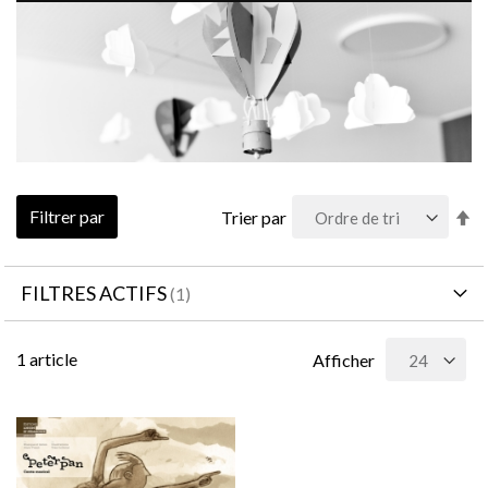
Pa
Filtrer par
Trier par
or
dé
FILTRES ACTIFS
1
article
Afficher