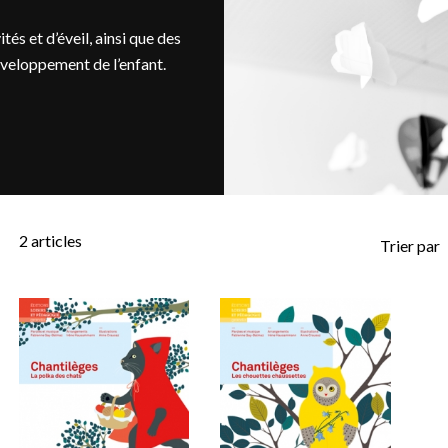
és et d’éveil, ainsi que des
éveloppement de l’enfant.
2
articles
Trier par