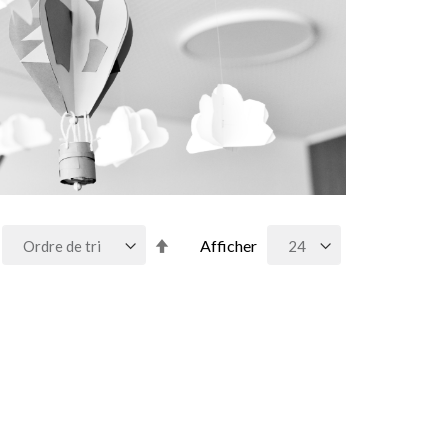
Par
Afficher
ordre
décroissant