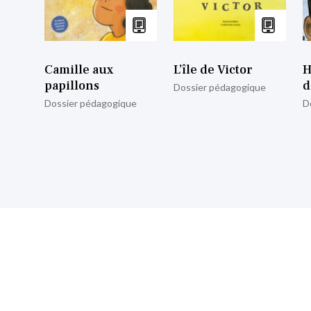
Camille aux
L’île de Victor
H
papillons
d
Dossier pédagogique
Dossier pédagogique
D
nscrire à notre lettre d’informa