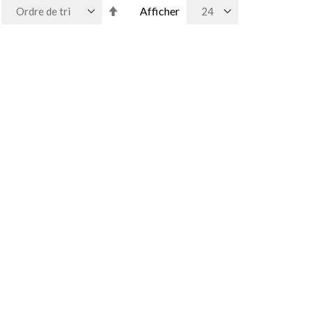
Par
Afficher
ordre
décroissant