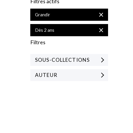
Filtres actifs
Supprimer
Grandir
cet
Élément
Supprimer
Dès 2 ans
cet
Élément
Filtres
SOUS-COLLECTIONS
AUTEUR