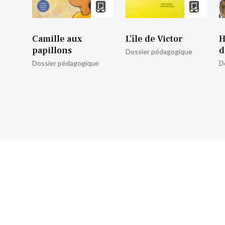
Camille aux
L’île de Victor
H
papillons
d
Dossier pédagogique
Dossier pédagogique
D
nscrire à notre lettre d’informa
Retrouvez toutes nos actualités.