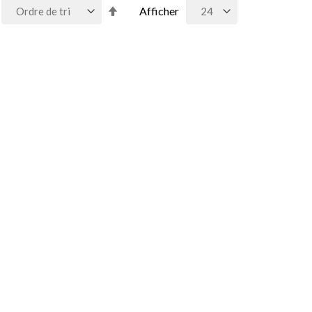
Par
Afficher
ordre
décroissant