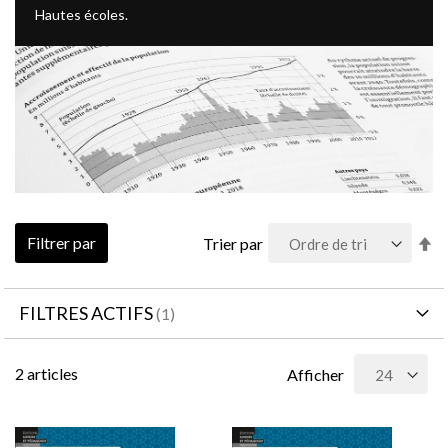
Hautes écoles.
Pa
Filtrer par
Trier par
or
dé
FILTRES ACTIFS
2
articles
Afficher