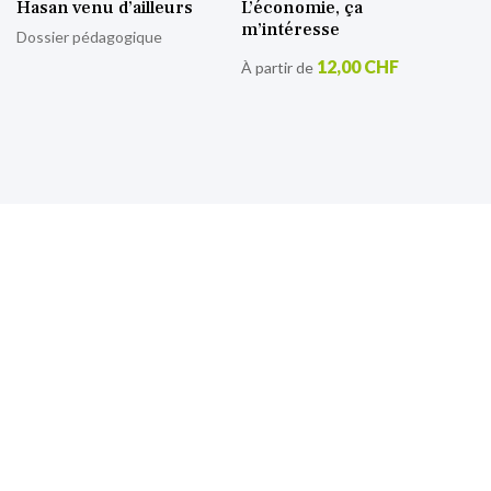
Hasan venu d’ailleurs
L’économie, ça
m’intéresse
Dossier pédagogique
12,00 CHF
À partir de
S’inscrire à notre lettre
d’information
Retrouvez toutes nos actualités.
Sign
Up
for
Our
Newsletter: