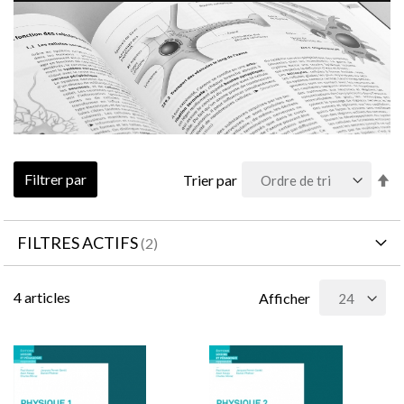
Pa
Filtrer par
Trier par
or
dé
FILTRES ACTIFS
4
articles
Afficher