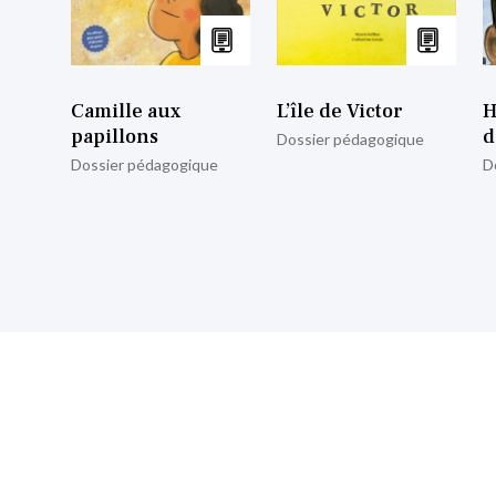
Camille aux
L’île de Victor
H
papillons
d
Dossier pédagogique
Dossier pédagogique
D
nscrire à notre lettre d’informa