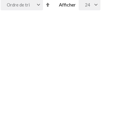
Par
Afficher
ordre
décroissant