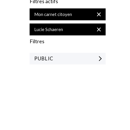
Filtres actifs
Supprimer
Mon carnet citoyen
cet
Élément
Supprimer
Lucie Schaeren
cet
Élément
Filtres
PUBLIC