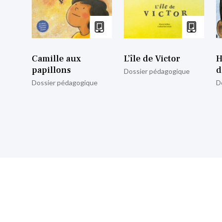
Camille aux
L’île de Victor
H
papillons
d
Dossier pédagogique
Dossier pédagogique
D
nscrire à notre lettre d’informa