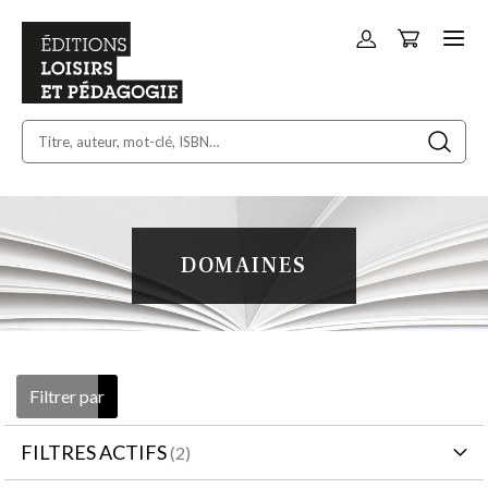
Panier
Allez
au
contenu
DOMAINES
Filtrer par
FILTRES ACTIFS