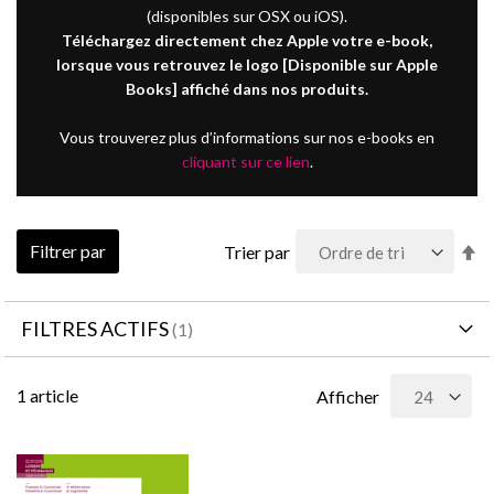
(disponibles sur OSX ou iOS).
Téléchargez directement chez Apple votre e-book,
lorsque vous retrouvez le logo [Disponible sur Apple
Books] affiché dans nos produits.
Vous trouverez plus d’informations sur nos e-books en
cliquant sur ce lien
.
Pa
Filtrer par
Trier par
or
dé
FILTRES ACTIFS
1
article
Afficher