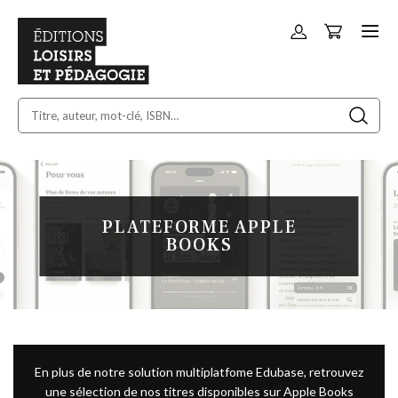
Panier
Allez
au
contenu
PLATEFORME APPLE
BOOKS
En plus de notre solution multiplatfome Edubase, retrouvez
une sélection de nos titres disponibles sur Apple Books