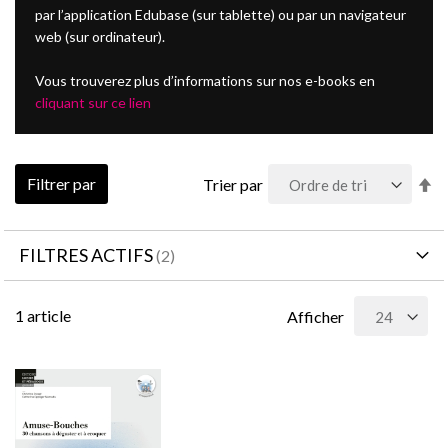
par l’application Edubase (sur tablette) ou par un navigateur
web (sur ordinateur).
Vous trouverez plus d’informations sur nos e-books en
cliquant sur ce lien
Pa
Filtrer par
Trier par
or
dé
FILTRES ACTIFS
1
article
Afficher