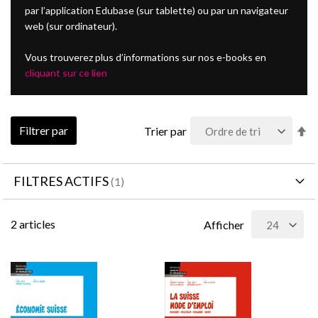
par l’application Edubase (sur tablette) ou par un navigateur
web (sur ordinateur).
Vous trouverez plus d’informations sur nos e-books en
cliquant sur ce lien
Pa
Filtrer par
Trier par
or
dé
FILTRES ACTIFS
2
articles
Afficher