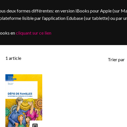
us deux formes différentes: en version iBooks pour Apple (sur M
ateforme lisible par l’application Edubase (sur tablette) ou par u
books en
cliquant sur ce lien
1
article
Trier par