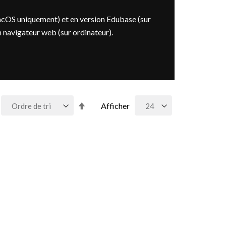
acOS uniquement) et en version Edubase (sur
n navigateur web (sur ordinateur).
Par
Afficher
ordre
décroissant