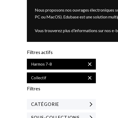
Nous proposons nos ouvrages électroniques so
PC ou MacOS). Edubase est une solution multipl
Vous trouverez plus d’informations sur nos e-
Filtres actifs
Supprimer
Harmos 7-8
cet
Élément
Supprimer
Collectif
cet
Élément
Filtres
CATÉGORIE
SOUS-COLLECTIONS