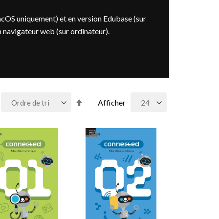
acOS uniquement) et en version Edubase (sur
n navigateur web (sur ordinateur).
Par
Afficher
ordre
décroissant