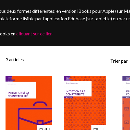
us deux formes différentes: en version iBooks pour Apple (sur M
ateforme lisible par l’application Edubase (sur tablette) ou par u
books en
cliquant sur ce lien
3
articles
Trier par