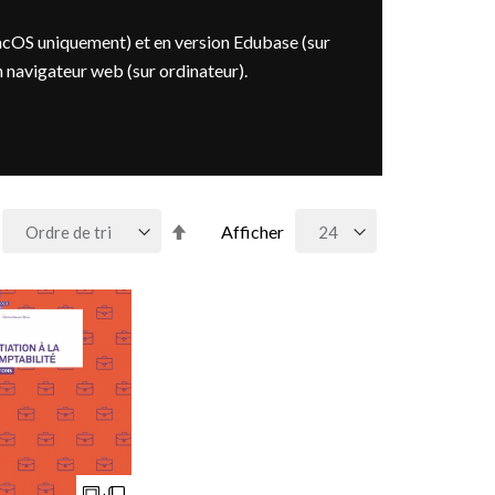
acOS uniquement) et en version Edubase (sur
n navigateur web (sur ordinateur).
Par
Afficher
ordre
décroissant