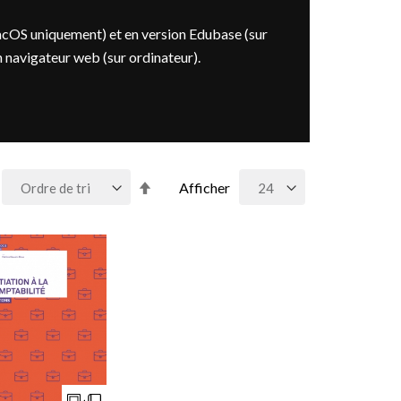
acOS uniquement) et en version Edubase (sur
n navigateur web (sur ordinateur).
Par
Afficher
ordre
décroissant