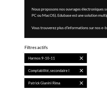
Nous proposons nos ouvrages électroniques so
PC ou MacOS). Edubase est une solution multipl
Vous trouverez plus d’informations sur nos e-
Filtres actifs
Supprimer
Harmos 9-10-11
cet
Élément
Supprimer
Comptabilité, secondaire I
cet
Élément
Supprimer
Patrick Gianini Rima
cet
Élément