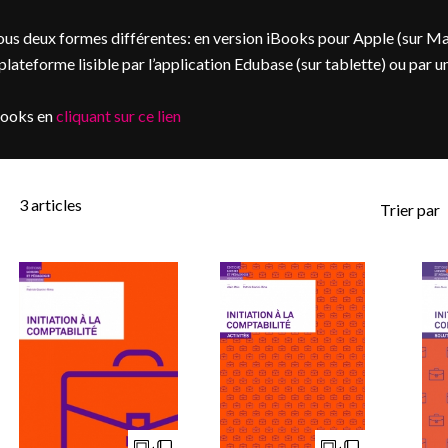
us deux formes différentes: en version iBooks pour Apple (sur M
ateforme lisible par l’application Edubase (sur tablette) ou par u
books en
cliquant sur ce lien
3
articles
Trier par