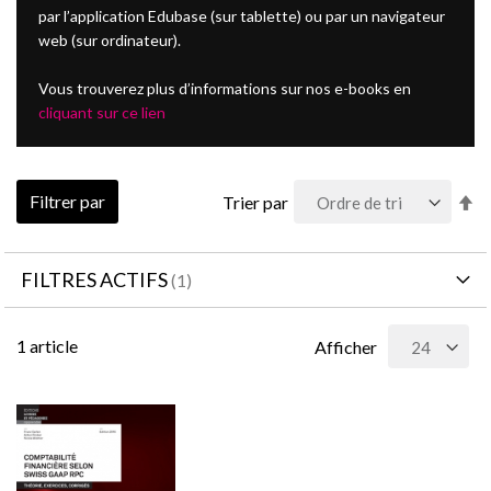
par l’application Edubase (sur tablette) ou par un navigateur
web (sur ordinateur).
Vous trouverez plus d’informations sur nos e-books en
cliquant sur ce lien
Pa
Filtrer par
Trier par
or
dé
FILTRES ACTIFS
1
article
Afficher