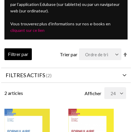
par l’application Edubase (sur tablette) ou par un navigateur
web (sur ordinateur).
Vous trouverez plus d’informations sur nos e-books en
cliquant sur ce lien
Pa
Filtrer par
Trier par
or
dé
FILTRES ACTIFS
2
articles
Afficher