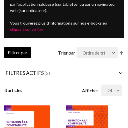
par l’application Edubase (sur tablette) ou par un navigateur
web (sur ordinateur).
Vous trouverez plus d’informations sur nos e-books en
cliquant sur ce lien
Pa
Filtrer par
Trier par
or
dé
FILTRES ACTIFS
3
articles
Afficher