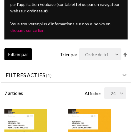
par l’application Edubase (sur tablette) ou par un navigateur
web (sur ordinateur).
Vous trouverez plus d’informations sur nos e-books en
cliquant sur ce lien
Pa
Filtrer par
Trier par
or
dé
FILTRES ACTIFS
7
articles
Afficher