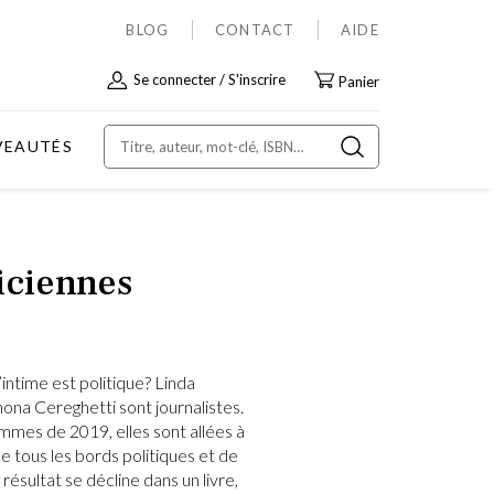
BLOG
CONTACT
AIDE
Allez
Se connecter
S'inscrire
Panier
au
contenu
VEAUTÉS
iciennes
’intime est politique? Linda
ona Cereghetti sont journalistes.
emmes de 2019, elles sont allées à
e tous les bords politiques et de
 résultat se décline dans un livre,