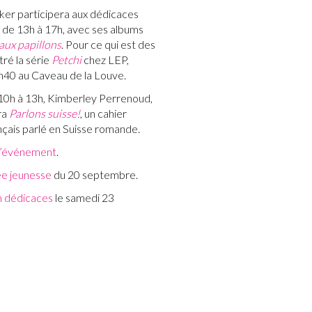
ker participera aux dédicaces
 de 13h à 17h, avec ses albums
aux papillons
. Pour ce qui est des
stré la série
Petchi
chez LEP,
h40 au Caveau de la Louve.
 10h à 13h, Kimberley Perrenoud,
ra
Parlons suisse!
, un cahier
nçais parlé en Suisse romande.
 l’événement
.
ée jeunesse
du 20 septembre.
en dédicaces
le samedi 23