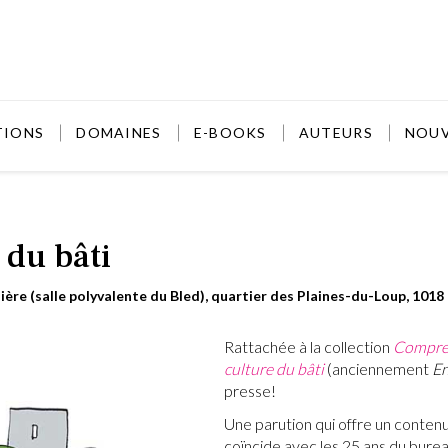
TIONS
DOMAINES
E-BOOKS
AUTEURS
NOU
 du bâti
ière (salle polyvalente du Bled), quartier des Plaines-du-Loup, 101
Rattachée à la collection
Compre
culture du bâti
(anciennement
En
presse!
Une parution qui offre un contenu
coïncide avec les 25 ans du bure