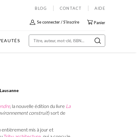
BLOG
CONTACT
AIDE
Allez
Se connecter
S'inscrire
Panier
au
contenu
VEAUTÉS
8 Lausanne
ndre
, la nouvelle édition du livre
La
vironnement construit
) sort de
 entièrement mis à jour et
au
Tribu architecture
, qui a conçu le