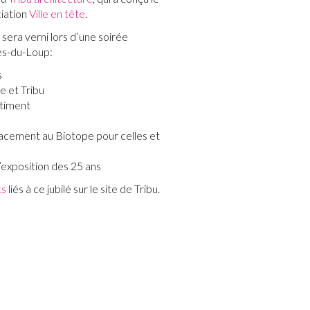
ciation
Ville en tête
.
 sera verni lors d’une soirée
nes-du-Loup:
s
e et Tribu
âtiment
lacement au Biotope pour celles et
’exposition des 25 ans
ts
liés à ce jubilé sur le site de Tribu.