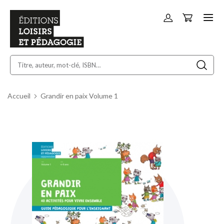
Panier
Allez
au
contenu
Accueil
Grandir en paix Volume 1
Skip
to
the
end
of
the
images
gallery