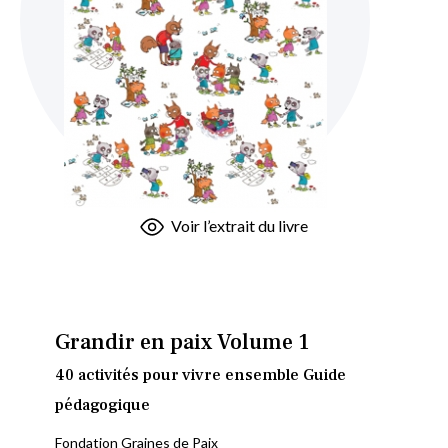
Skip
Voir l’extrait du livre
to
the
beginning
of
the
Grandir en paix Volume 1
images
40 activités pour vivre ensemble Guide
gallery
pédagogique
Fondation Graines de Paix