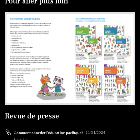
Pour aller plus loin
Revue de presse
11/01/2024
Comment aborder l’éducation pacifique?
25
Radio Lac