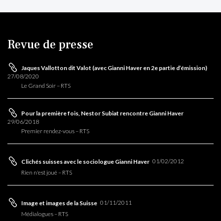
Revue de presse
Jaques Vallotton dit Valot (avec Gianni Haver en 2e partie d’émission)
27/08/2020
L'
20
Le Grand Soir – RTS
Pour la première fois, Nestor Subiat rencontre Gianni Haver
29/06/2018
Premier rendez-vous – RTS
01/02/2012
Clichés suisses avec le sociologue Gianni Haver
Rien n'est joué – RTS
01/11/2011
Image et images de la Suisse
Médialogues – RTS