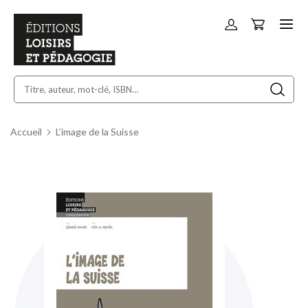
Panier
Allez
au
contenu
Accueil
L’image de la Suisse
Skip
to
the
end
of
the
images
gallery