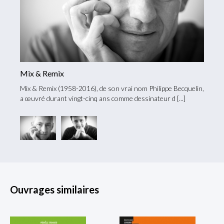
Mix & Remix
Giann
uisse
Mix & Remix (1958-2016), de son vrai nom Philippe Becquelin,
Gianni
a œuvré durant vingt-cinq ans comme dessinateur d
en 197
Ouvrages similaires