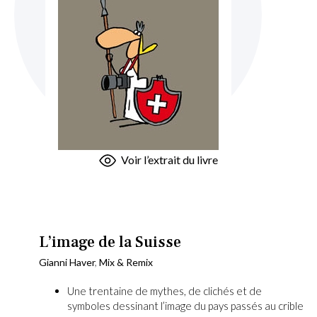
Skip
Voir l’extrait du livre
to
the
beginning
of
the
L’image de la Suisse
images
Gianni Haver
,
Mix & Remix
gallery
Une trentaine de mythes, de clichés et de
symboles dessinant l’image du pays passés au crible