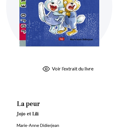
Skip
Voir l’extrait du livre
to
the
beginning
of
the
La peur
images
Jojo et Lili
gallery
Marie-Anne Didierjean