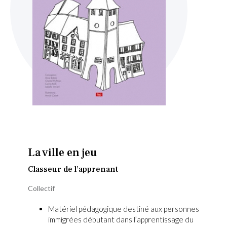
Skip
to
the
beginning
La ville en jeu
of
the
Classeur de l’apprenant
images
Collectif
gallery
Matériel pédagogique destiné aux personnes
immigrées débutant dans l’apprentissage du