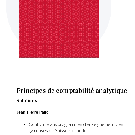
Skip
to
the
beginning
Principes de comptabilité analytique
of
the
Solutions
images
Jean-Pierre Palix
gallery
Conforme aux programmes d’enseignement des
gymnases de Suisse romande