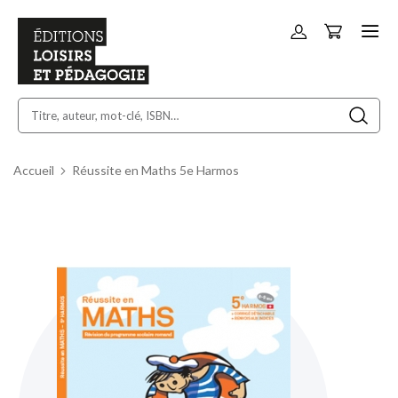
Panier
Allez
au
contenu
Accueil
Réussite en Maths 5e Harmos
Skip
to
the
end
of
the
images
gallery