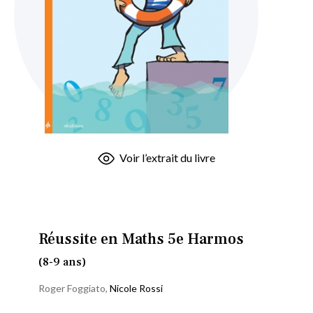
Skip
Voir l’extrait du livre
to
the
beginning
of
the
Réussite en Maths 5e Harmos
images
(8-9 ans)
gallery
Roger Foggiato
,
Nicole Rossi