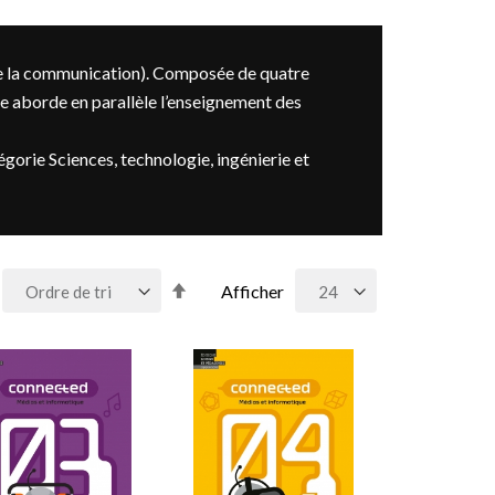
de la communication). Composée de quatre
e aborde en parallèle l’enseignement des
égorie Sciences, technologie, ingénierie et
Par
Afficher
ordre
décroissant