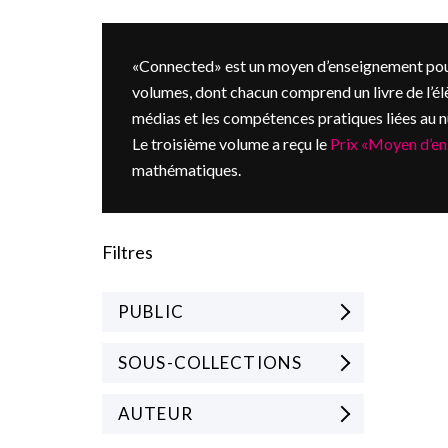
«Connected» est un moyen d’enseignement pour
volumes, dont chacun comprend un livre de l’él
médias et les compétences pratiques liées au 
Le troisième volume a reçu le
Prix «Moyen d’en
mathématiques.
Filtres
PUBLIC
SOUS-COLLECTIONS
AUTEUR