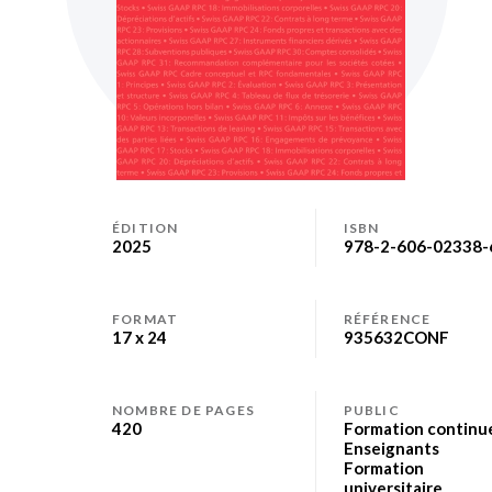
Skip
to
ÉDITION
ISBN
2025
978-2-606-02338-
the
beginning
of
FORMAT
RÉFÉRENCE
the
17 x 24
935632CONF
images
gallery
NOMBRE DE PAGES
PUBLIC
420
Formation continu
Enseignants
Formation
universitaire