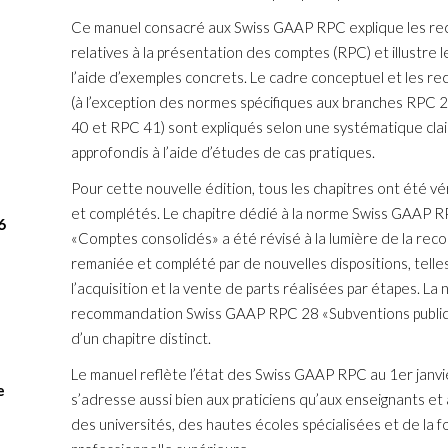
chez KP
Ce manuel consacré aux Swiss GAAP RPC explique les r
associé 
relatives à la présentation des comptes (RPC) et illustre l
l’aide d’exemples concrets. Le cadre conceptuel et les 
(à l’exception des normes spécifiques aux branches RPC 
40 et RPC 41) sont expliqués selon une systématique clai
approfondis à l’aide d’études de cas pratiques.
Pour cette nouvelle édition, tous les chapitres ont été véri
et complétés. Le chapitre dédié à la norme Swiss GAAP 
6
«Comptes consolidés» a été révisé à la lumière de la re
remaniée et complété par de nouvelles dispositions, telle
l’acquisition et la vente de parts réalisées par étapes. La 
recommandation Swiss GAAP RPC 28 «Subventions publique
d’un chapitre distinct.
Le manuel reflète l’état des Swiss GAAP RPC au 1er janvie
e
s’adresse aussi bien aux praticiens qu’aux enseignants et
des universités, des hautes écoles spécialisées et de la 