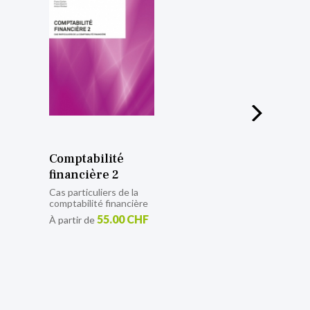
Comptabilité
analytique
d’exploitation
Exercices
supplémentaires avec
solutions
46.00 CHF