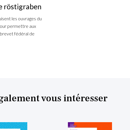
le röstigraben
uisent les ouvrages du
pour permettre aux
brevet fédéral de
également vous intéresser