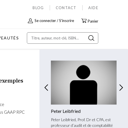
BLOG
CONTACT
AIDE
Allez
Se connecter
S'inscrire
Panier
au
contenu
VEAUTÉS
 exemples
nce
erle
Peter Leibfried
Reto 
wiss GAAP RPC
rle, Prof. Dr et expert-
Peter Leibfried, Prof. Dr et CPA, est
Reto E
e diplômé, est associé Audit
professeur d’audit et de comptabilité
compta