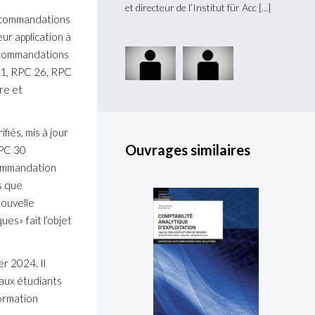
MG Suisse et professeur
et directeur de l’Institut für Acc
chez K
ecommandations
d’
associ
eur application à
recommandations
21, RPC 26, RPC
re et
fiés, mis à jour
Ouvrages similaires
RPC 30
commandation
s que
nouvelle
s» fait l’objet
r 2024. Il
 aux étudiants
formation