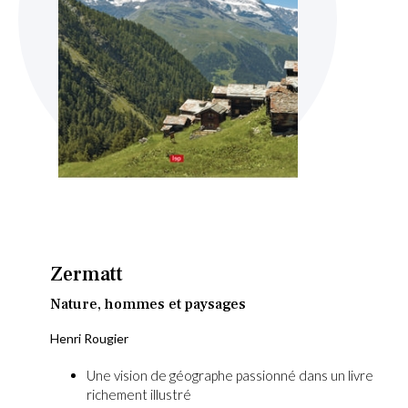
Skip
to
the
beginning
Zermatt
of
the
Nature, hommes et paysages
images
Henri Rougier
gallery
Une vision de géographe passionné dans un livre
richement illustré