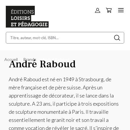
Panier
Allez
au
contenu
Accueil
Brands
André Raboud
André Raboud
André Raboud est né en 1949 à Strasbourg, de
mère française et de père suisse. Après un
apprentissage de décorateur, il se lance dans la
sculpture. A 23 ans, il participe à trois expositions
de sculpture monumentale à Paris. Il travaille
essentiellement le granit noir et son travail a
comme vocation de révéler le sacré. Il s’inspire de