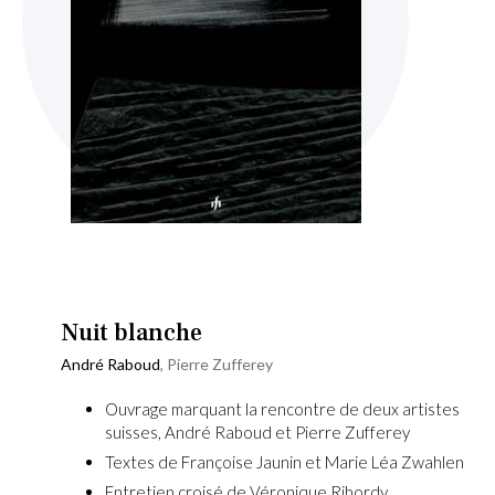
Skip
to
the
beginning
Nuit blanche
of
André Raboud
,
Pierre Zufferey
the
images
Ouvrage marquant la rencontre de deux artistes
gallery
suisses, André Raboud et Pierre Zufferey
Textes de Françoise Jaunin et Marie Léa Zwahlen
Entretien croisé de Véronique Ribordy