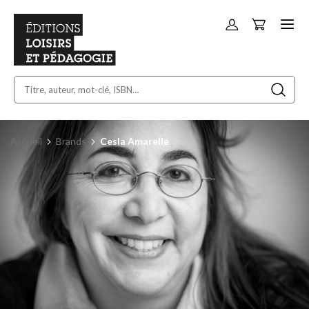
Panier
Allez
au
contenu
Accueil
Brands
Cesla Amarelle