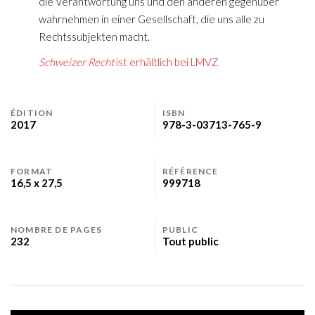
die Verantwortung uns und den anderen gegenüber
wahrnehmen in einer Gesellschaft, die uns alle zu
Rechtssubjekten macht.
Schweizer Recht
ist erhältlich bei LMVZ
ÉDITION
ISBN
2017
978-3-03713-765-9
FORMAT
RÉFÉRENCE
16,5 x 27,5
999718
NOMBRE DE PAGES
PUBLIC
232
Tout public