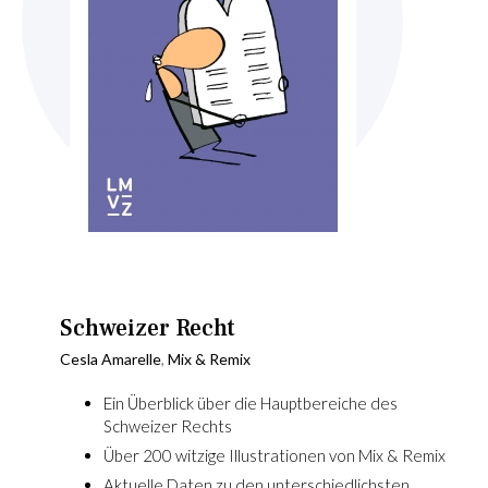
Skip
to
the
beginning
Schweizer Recht
of
Cesla Amarelle
,
Mix & Remix
the
images
Ein Überblick über die Hauptbereiche des
gallery
Schweizer Rechts
Über 200 witzige Illustrationen von Mix & Remix
Aktuelle Daten zu den unterschiedlichsten