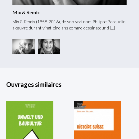
Mix & Remix
Cesla
e droit
Mix & Remix (1958-2016), de son vrai nom Philippe Becquelin,
Cesla 
a œuvré durant vingt-cinq ans comme dessinateur d
de l’Un
Ouvrages similaires